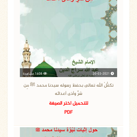
20-03-2021
1608 مشاهدة
تكفُّلُ الله تعالى بحفظ رسوله سيدنا محمد ﷺ مِن
شرِّ وأذى أعدائه
للتحميل اختر الصيغة
PDF