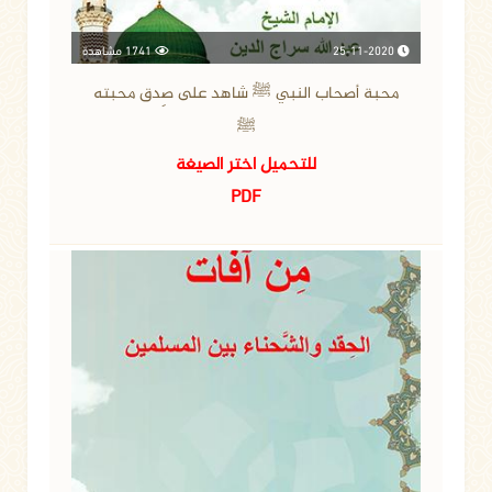
25-11-2020
1741 مشاهدة
محبة أصحاب النبي ﷺ شاهد على صِدق محبته
ﷺ
للتحميل اختر الصيغة
PDF