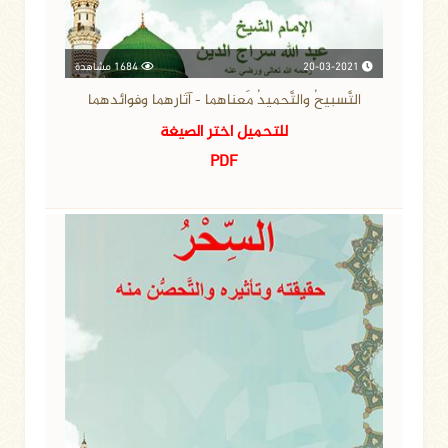
20-03-2021
1684 مشاهدة
التَّسبيحُ والتَّحميدُ مَعناهما - آثارهما وفوائدهما
للتحميل اختر الصيغة
PDF