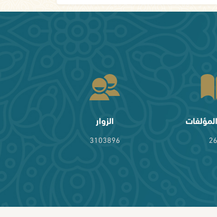
لمؤلفات
الزوار
3103896
2