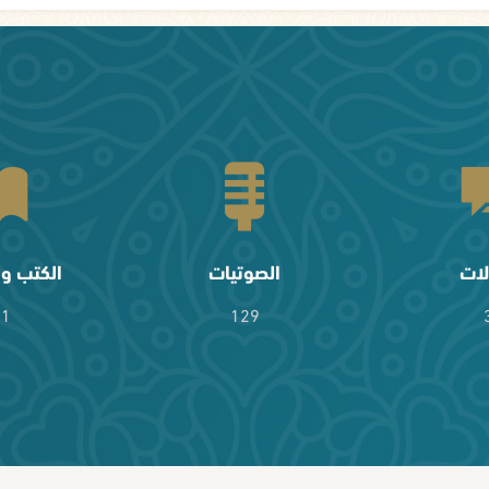
لات
الصوتيات
الكتب وا
61
129