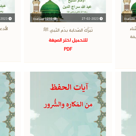
27-02-2023
1210 مشاهدة
14-06-2023
ناء
الأدع
تَبَرُّكُ الصّحابة بدَم النّبي ﷺ
يفة
للتحميل اختر الصيغة
PDF