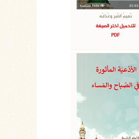
1456 مشاهدة
نَعيمُ القَبر وعَذابُه
للتحميل اختر الصيغة
PDF