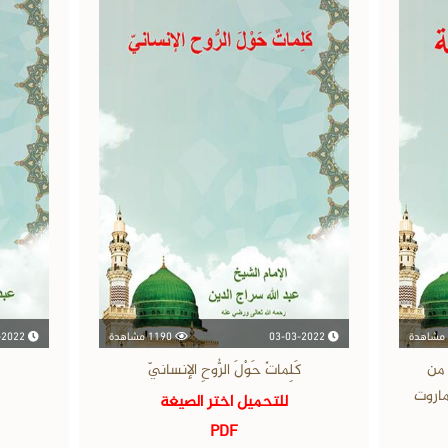
03-03-2022
1190 مشاهدة
03-03-2022
 من
كَلِماتٌ حَوْلَ الرُّوحِ الإنسانيّ
ماروت
للتحميل اختر الصيغة
PDF