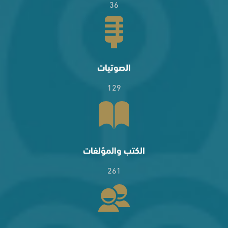
36
الصوتيات
129
الكتب والمؤلفات
261