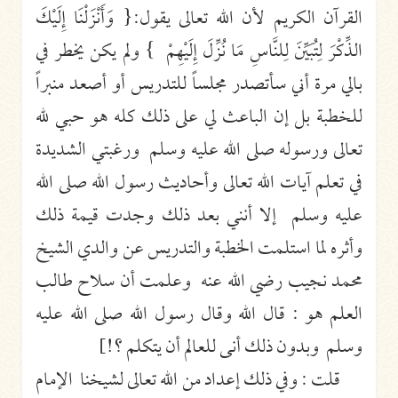
القرآن الكريم لأن الله تعالى يقول:{ وَأَنْزَلْنَا إِلَيْكَ
الذِّكْرَ لِتُبَيِّنَ لِلنَّاسِ مَا نُزِّلَ إِلَيْهِمْ } ولم يكن يخطر في
بالي مرة أني سأتصدر مجلساً للتدريس أو أصعد منبراً
للخطبة بل إن الباعث لي على ذلك كله هو حبي لله
تعالى ورسوله صلى الله عليه وسلم ورغبتي الشديدة
في تعلم آيات الله تعالى وأحاديث رسول الله صلى الله
عليه وسلم إلا أنني بعد ذلك وجدت قيمة ذلك
وأثره لما استلمت الخطبة والتدريس عن والدي الشيخ
محمد نجيب رضي الله عنه وعلمت أن سلاح طالب
العلم هو : قال الله وقال رسول الله صلى الله عليه
وسلم وبدون ذلك أنى للعالم أن يتكلم ؟!]
قلت : وفي ذلك إعداد من الله تعالى لشيخنا الإمام