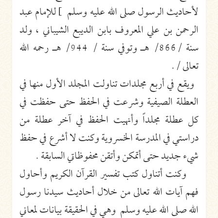
لأحاديث الرسول صلى الله عليه وسلم ] للإمام عبد
الرحمن بن علي المعروف بابن الديبع الشيباني ، ولد
سنة /866/ هـ وتوفي سنة / 944/ هـ رحمه الله
تعالى /.
ويقع في أربع مجلدات تناولت المجلد الأول منها في
العطلة الصيفية وشرعت في الحفظ حتى حفظت في
كل عطلة مجلداً وأنهيت الحفظ في آخر عطلة من
دراستي في المدرسة الخسروية وكنت لا أشرع في حفظ
شيء جديد حتى أتمكن وأتقن محفوظاتي السابقة .
وكنت أتناول كتب تفسير القرآن الكريم وأحاول
فهم آيات الله تعالى من خلال أحاديث سيدنا رسول
الله صلى الله عليه وسلم وهي في الحقيقة بيانات لمعاني