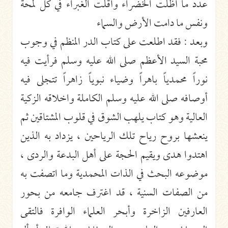
عدد ما أظلت الخضراء وأقلت الغبراء في كل لمحة
ونفس ما دامت الأرض والسماء
وبعد : فقد اطلعت على كتاب الدر المنظم في وجوب
محبة السيد الأعظم صلى الله عليه وسلم فرأيت فيه
نوراً محمدياً باهراً وضياء نبوياً زاهراً تتجلى فيه
أوصافه صلى الله عليه وسلم الكاملة واخلاقه الزكية
العالية وهو كتاب يلهب الشوق في قلوب المشتاقين ثم
ينعشها بروح رياح تلك الرياحين ، يزداد به الذين
اهتدوا هدى ويقيم الحجة على أهل البدعة والردى ،
موضوعه البحث في الذات المحمدية وما اتصفت به
من الصفات السنية ، قد اغترف جامعه من بحور
العارفين الزاخرة وأبحر العلماء الوافرة فالتقى