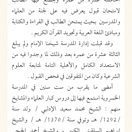
الخامسة عشرة من عمره ويخضع فيها الطالب
لامتحان قبول يعرض فيه على لجنة من العلماء
والمدرسين بحيث يمتحن الطالب في القراءة والكتابة
ومبادئ اللغة العربية وتجويد القرآن الكريم .
وقد قبلت إدارة المدرسة شيخنا الإمام ولم يبلغ
الثالثة عشرة من عمره بعد وذلك لما وجدوا فيه من
الاستعداد الكامل والأهلية التامة لمتابعة العلوم
الشرعية وكان من المتفوقين في فحص القبول .
أمضى ما يقرب من ست سنين في المدرسة
الخسروية استمع فيها إلى دروس كبار العلماء والمشايخ
منهم : الشيخ محمد سعيد الإدلبي / ولد سنة
/1292/ هـ وتوفي سنة /1370/ هـ / والشيخ
إبراهيم السلقيني الكبير ، والشيخ أحمد الحجي