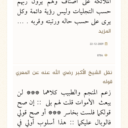
الملائكة على أصناف وهم يرون ربهم
حسب التجليات وليس رؤية دائمة وكل
يرى على حسب حاله ورتبته وقربه . ...
المزيد
22-12-2009
8784
22-12-2009
8654 مشاهدة
نقل الشيخ الأكبر رضي الله عنه عن المعري
قوله
زعم المنجم والطبيب كلاهما *** لن
يبعث الأموات قلت لهم بلى :: إن صح
قولكما فلست بخاسر *** أو صح قولي
فالوبال عليكما :: هذا أسلوب أولي في