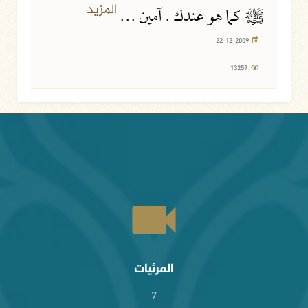
المزيد
ﷺ
كما هو عندك . آمين ...
22-12-2009
13257
المرئيات
7