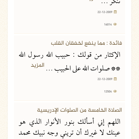
تنكر ...
22-12-2009
16014
22-12-2009
12504 مشاهدة
فائدة : مما ينفع لخفقان القلب
الإكثار من قولك : حبيب الله رسول الله
المزيد
** صلوات الله على الحبيب ...
22-12-2009
12504
22-12-2009
13257 مشاهدة
الصلاة الخامسة من الصلوات الإدريسية
اللهم إني أسألك بنور الأنوار الذي هو
عينك لا غيرك أن تريني وجه نبيك محمد