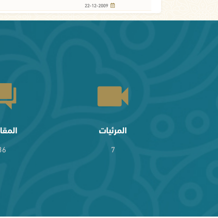
22-12-2009
المرئيات
المقا
36
7