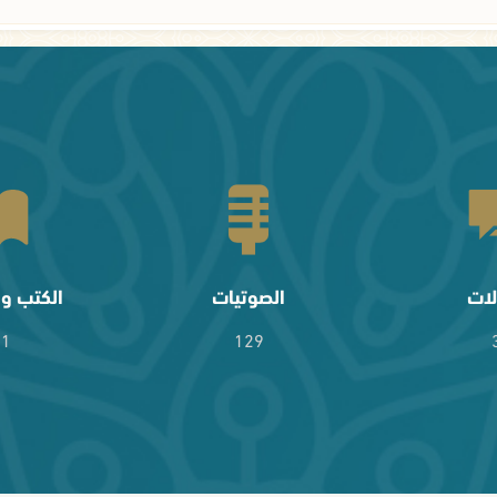
لات
الصوتيات
الكتب وا
61
129