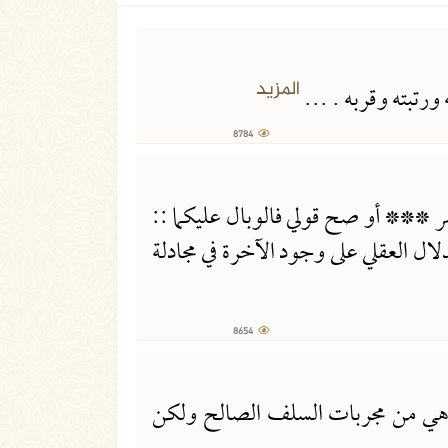
8784 مشاهدة
المزيد
تبته وقربه . ...
8784
8654 مشاهدة
 *** أو صح قولي فالوبال عليكما ::
ال العقلي على وجود الآخرة في مجادلة
8654
16014 مشاهدة
ديث إنما هي من مجربات السلف الصالح ولكن