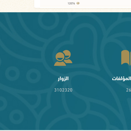
12076
لمؤلفات
الزوار
3102320
2