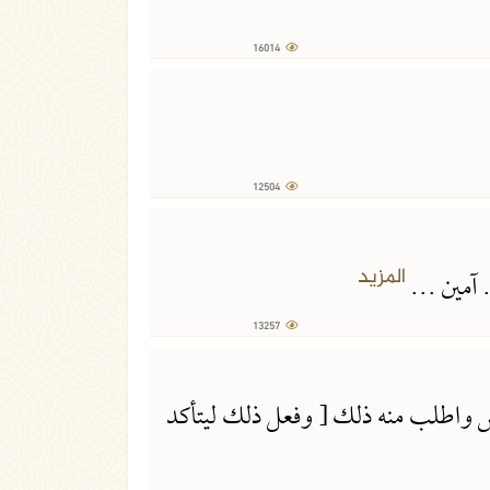
16014
12504 مشاهدة
12504
13257 مشاهدة
المزيد
 آمين ...
13257
12076 مشاهدة
دس واطلب منه ذلك [ وفعل ذلك ليتأكد