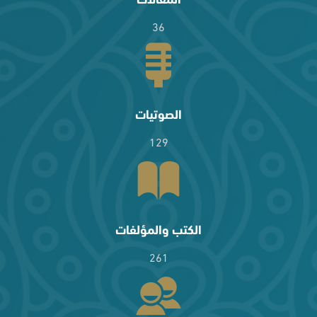
36
الصوتيات
129
الكتب والمؤلفات
261