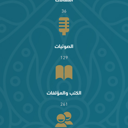
36
الصوتيات
129
الكتب والمؤلفات
261