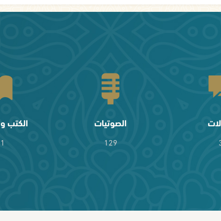
لات
الصوتيات
الكتب وا
61
129