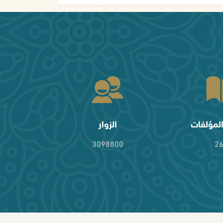
لمؤلفات
الزوار
3098800
2