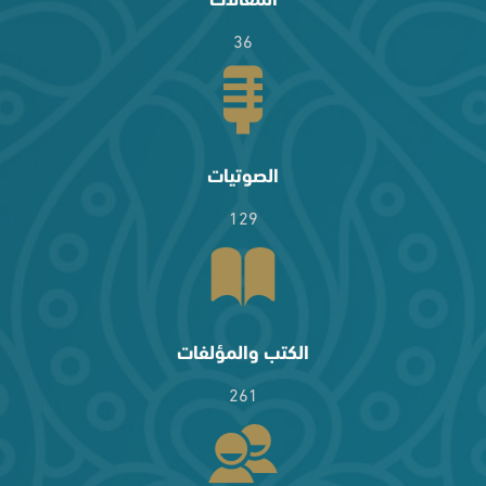
36
الصوتيات
129
الكتب والمؤلفات
261