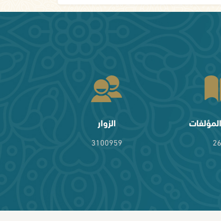
لمؤلفات
الزوار
3100959
2