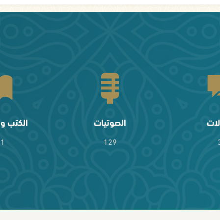
لات
الصوتيات
الكتب وا
61
129