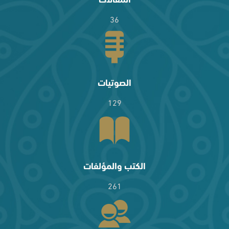
36
الصوتيات
129
الكتب والمؤلفات
261