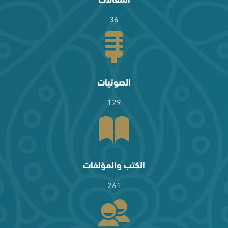
36
الصوتيات
129
الكتب والمؤلفات
261