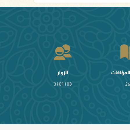
لمؤلفات
الزوار
3101108
2