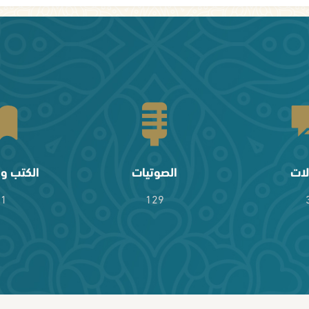
لات
الصوتيات
الكتب وا
61
129