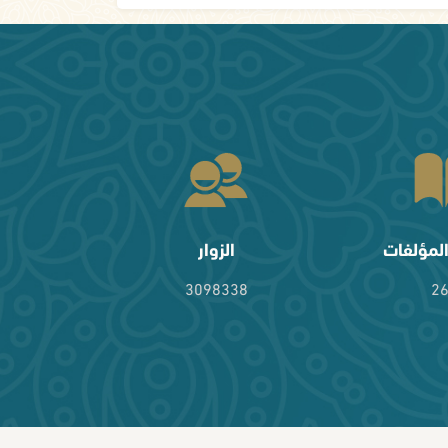
لمؤلفات
الزوار
3098338
2