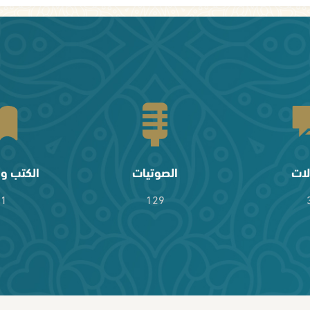
لات
الصوتيات
الكتب وا
61
129