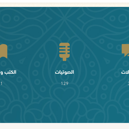
لات
الصوتيات
الكتب وا
61
129