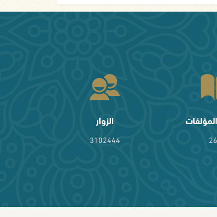
لمؤلفات
الزوار
3102444
2