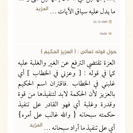
المزيد
ما يدل عليه سياق الآيات ...
22-12-2009
10455
22-12-2009
12238 مشاهدة
حول قوله تعالى : { العزيز الحكيم }
العزة تقتضي الترفع عن الغير والغلبة عليه
كما في قوله : [ وعزني في الخطاب ] أي
غلبني في الخطاب .فاقتران اسم الحكيم
بالعزيز لأن الحكمة لابد لتنفيذها من قوة
وقدرة وغلبة أي فهو القادر على تنفيذ
حكمته سبحانه { والله غالب على أمره}
المزيد
أي على تنفيذ ما أراد سبحانه ...