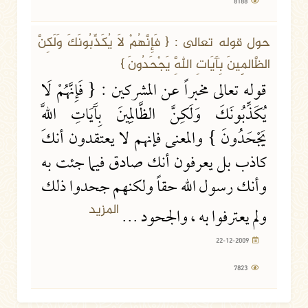
8188
22-12-2009
7823 مشاهدة
حول قوله تعالى : { فَإِنَّهُمْ لَا يُكَذِّبُونَكَ وَلَكِنَّ
الظَّالِمِينَ بِآَيَاتِ اللَّهِ يَجْحَدُونَ }
قوله تعالى مخبراً عن المشركين : { فَإِنَّهُمْ لَا
يُكَذِّبُونَكَ وَلَكِنَّ الظَّالِمِينَ بِآَيَاتِ اللَّهِ
يَجْحَدُونَ } والمعنى فإنهم لا يعتقدون أنك
كاذب بل يعرفون أنك صادق فيما جئت به
وأنك رسول الله حقاً ولكنهم جحدوا ذلك
المزيد
ولم يعترفوا به ، والجحود ...
22-12-2009
7823