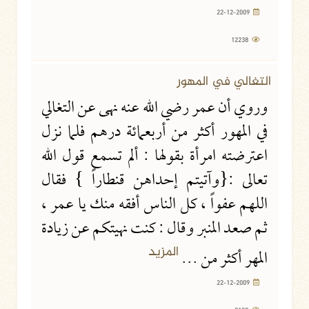
22-12-2009
12238
22-12-2009
8188 مشاهدة
التغالي في المهور
وروي أن عمر رضي الله عنه نهى عن التغالي
في المهور أكثر من أربعمائة درهم فلما نزل
اعترضته امرأة بقولها : ألم تسمع قول الله
تعالى :{وآتيتم إحداهن قنطاراً } فقال
اللهم عفواً ، كل الناس أفقه منك يا عمر ،
ثم صعد المنبر وقال : كنت نهيتكم عن زيادة
المزيد
المهر أكثر من ...
22-12-2009