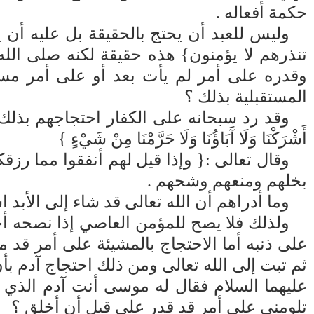
حكمة أفعاله .
وليس للعبد أن يحتج بالحقيقة بل عليه أن ي
تنذرهم لا يؤمنون} هذه حقيقة لكنه صلى الله 
وقدره على أمر لم يأت بعد أو على أمر مست
المستقبلية بذلك ؟
وقد رد سبحانه على الكفار احتجاجهم بذلك لما أرا
أَشْرَكْنَا وَلَا آَبَاؤُنَا وَلَا حَرَّمْنَا مِنْ شَيْءٍ }
وقال تعالى :{ وإذا قيل لهم أنفقوا مما رزقك
بخلهم ومنعهم وشحهم .
وما أدراهم أن الله تعالى قد شاء إلى الأبد
ولذلك فلا يصح للمؤمن العاصي إذا نصحه أحد 
على ذنبه أما الاحتجاج بالمشيئة على أمر قد
ثم تبت إلى الله تعالى ومن ذلك احتجاج آدم ب
عليهما السلام فقال له موسى أنت آدم الذي 
تلومني على أمر قد قدر علي قبل أن أخلق ؟