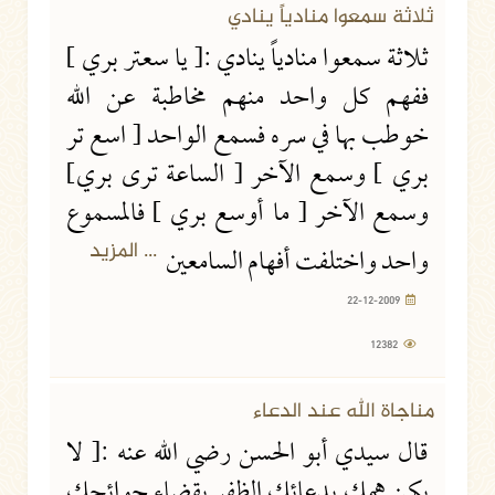
ثلاثة سمعوا منادياً ينادي
ثلاثة سمعوا منادياً ينادي :[ يا سعتر بري ]
ففهم كل واحد منهم مخاطبة عن الله
خوطب بها في سره فسمع الواحد [ اسع تر
بري ] وسمع الآخر [ الساعة ترى بري]
وسمع الآخر [ ما أوسع بري ] فالمسموع
... المزيد
واحد واختلفت أفهام السامعين
22-12-2009
12382
مناجاة الله عند الدعاء
قال سيدي أبو الحسن رضي الله عنه :[ لا
يكن همك بدعائك الظفر بقضاء حوائجك